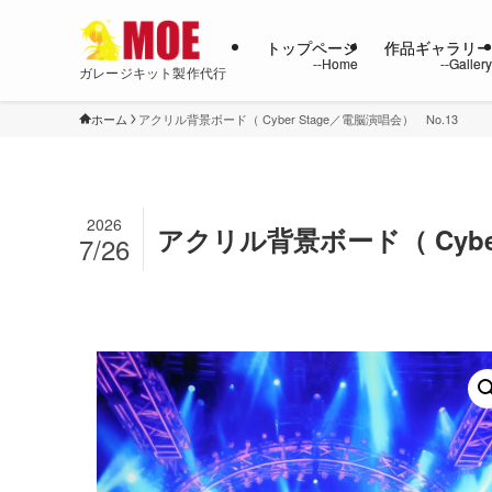
トップページ
作品ギャラリ
ガレージキット製作代行
ホーム
アクリル背景ボード（ Cyber Stage／電脳演唱会） No.13
2026
アクリル背景ボード（ Cyber
7/26