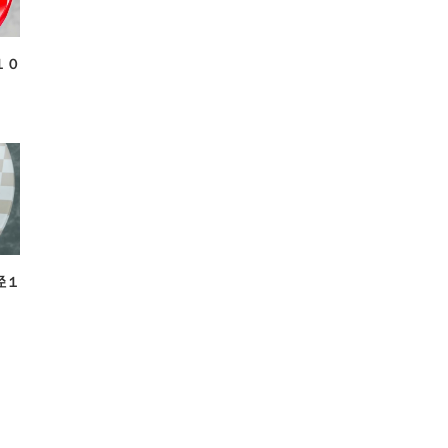
１０
径１