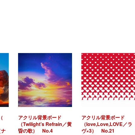
（
アクリル背景ボード
アクリル背景ボード
（Twilight’s Refrain／黄
（love,Love,LOVE／ラ
（ナ
昏の歌） No.4
ヴ×3） No.21