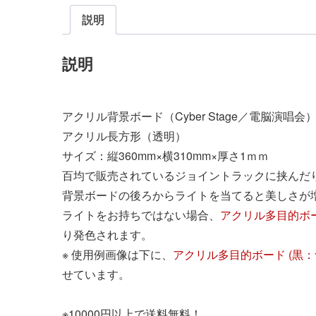
説明
説明
アクリル背景ボード（Cyber Stage／電脳演唱会） 
アクリル長方形（透明）
サイズ：縦360mm×横310mm×厚さ1ｍｍ
百均で販売されているジョイントラックに挟んだ
背景ボードの後ろからライトを当てると美しさが
ライトをお持ちではない場合、
アクリル多目的ボ
り発色されます。
※ 使用例画像は下に、
アクリル多目的ボード (黒
せています。
※10000円以上で送料無料！