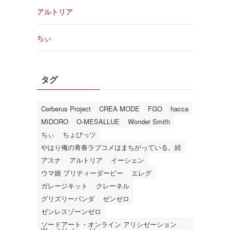
アルトリア
ちぃ
タグ
Cerberus Project
CREA MODE
FGO
hacca
MIDORO
O-MESALLUE
Wonder Smith
ちぃ
ちょびっツ
やはり俺の青春ラブコメはまちがっている。続
アスナ
アルトリア
イーシェン
ウマ娘 プリティーダービー
エレグ
ガレージキット
クレーネル
グリズリーパンダ
ゼンゼロ
ゼンレスゾーンゼロ
ソードアート・オンライン アリシゼーション