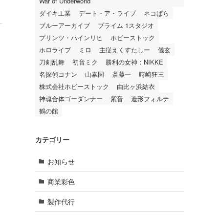
War of Underworld
ダイキ工業
デート・ア・ライブ
ネコぱら
ブルーアーカイブ
プライム 1スタジオ
プリンツ・ハインリヒ
ホビーストック
ホロライブ
ミロ
主従えくすたしー
儀玄
刀剣乱舞
初音ミク
勝利の女神：NIKKE
名探偵コナン
山泰国
斎藤一
時崎狂三
株式会社ホビーストック
由比ヶ浜結衣
神魂合体ゴーダンナー
紫音
造形フォルテ
鶴の館
カテゴリー
お知らせ
さ
商業彩色
製作代行