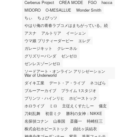
Cerberus Project
CREA MODE
FGO
hacca
MIDORO
O-MESALLUE
Wonder Smith
ちぃ
ちょびっツ
やはり俺の青春ラブコメはまちがっている。続
アスナ
アルトリア
イーシェン
ウマ娘 プリティーダービー
エレグ
ガレージキット
クレーネル
グリズリーパンダ
ゼンゼロ
ゼンレスゾーンゼロ
ソードアート・オンライン アリシゼーション
War of Underworld
ダイキ工業
デート・ア・ライブ
ネコぱら
ブルーアーカイブ
プライム 1スタジオ
プリンツ・ハインリヒ
ホビーストック
ホロライブ
ミロ
主従えくすたしー
儀玄
刀剣乱舞
初音ミク
勝利の女神：NIKKE
名探偵コナン
山泰国
斎藤一
時崎狂三
株式会社ホビーストック
由比ヶ浜結衣
神魂合体ゴーダンナー
紫音
造形フォルテ