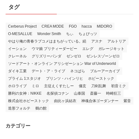
タグ
Cerberus Project
CREA MODE
FGO
hacca
MIDORO
O-MESALLUE
Wonder Smith
ちぃ
ちょびっツ
やはり俺の青春ラブコメはまちがっている。続
アスナ
アルトリア
イーシェン
ウマ娘 プリティーダービー
エレグ
ガレージキット
クレーネル
グリズリーパンダ
ゼンゼロ
ゼンレスゾーンゼロ
ソードアート・オンライン アリシゼーション War of Underworld
ダイキ工業
デート・ア・ライブ
ネコぱら
ブルーアーカイブ
プライム 1スタジオ
プリンツ・ハインリヒ
ホビーストック
ホロライブ
ミロ
主従えくすたしー
儀玄
刀剣乱舞
初音ミク
勝利の女神：NIKKE
名探偵コナン
山泰国
斎藤一
時崎狂三
株式会社ホビーストック
由比ヶ浜結衣
神魂合体ゴーダンナー
紫音
造形フォルテ
鶴の館
カテゴリー