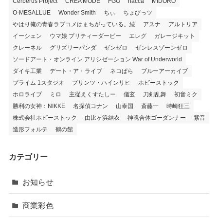
Cerberus Project
CREA MODE
FGO
hacca
MIDORO
O-MESALLUE
Wonder Smith
ちぃ
ちょびっツ
やはり俺の青春ラブコメはまちがっている。続
アスナ
アルトリア
イーシェン
ウマ娘 プリティーダービー
エレグ
ガレージキット
クレーネル
グリズリーパンダ
ゼンゼロ
ゼンレスゾーンゼロ
ソードアート・オンライン アリシゼーション War of Underworld
ダイキ工業
デート・ア・ライブ
ネコぱら
ブルーアーカイブ
プライム 1スタジオ
プリンツ・ハインリヒ
ホビーストック
ホロライブ
ミロ
主従えくすたしー
儀玄
刀剣乱舞
初音ミク
勝利の女神：NIKKE
名探偵コナン
山泰国
斎藤一
時崎狂三
株式会社ホビーストック
由比ヶ浜結衣
神魂合体ゴーダンナー
紫音
造形フォルテ
鶴の館
カテゴリー
お知らせ
商業彩色