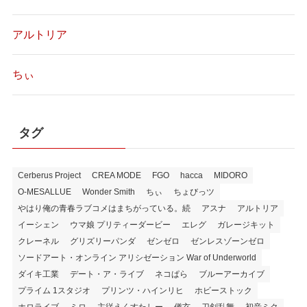
アルトリア
ちぃ
タグ
Cerberus Project
CREA MODE
FGO
hacca
MIDORO
O-MESALLUE
Wonder Smith
ちぃ
ちょびっツ
やはり俺の青春ラブコメはまちがっている。続
アスナ
アルトリア
イーシェン
ウマ娘 プリティーダービー
エレグ
ガレージキット
クレーネル
グリズリーパンダ
ゼンゼロ
ゼンレスゾーンゼロ
ソードアート・オンライン アリシゼーション War of Underworld
ダイキ工業
デート・ア・ライブ
ネコぱら
ブルーアーカイブ
プライム 1スタジオ
プリンツ・ハインリヒ
ホビーストック
ホロライブ
ミロ
主従えくすたしー
儀玄
刀剣乱舞
初音ミク