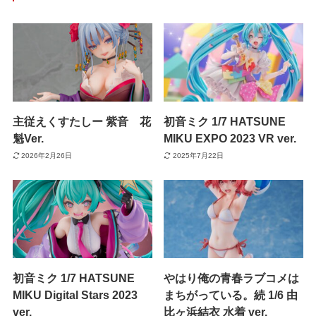
主従えくすたしー 紫音 花
初音ミク 1/7 HATSUNE
魁Ver.
MIKU EXPO 2023 VR ver.
2026年2月26日
2025年7月22日
初音ミク 1/7 HATSUNE
やはり俺の青春ラブコメは
MIKU Digital Stars 2023
まちがっている。続 1/6 由
ver.
比ヶ浜結衣 水着 ver.