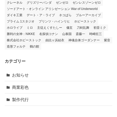
クレーネル
グリズリーパンダ
ゼンゼロ
ゼンレスゾーンゼロ
ソードアート・オンライン アリシゼーション War of Underworld
ダイキ工業
デート・ア・ライブ
ネコぱら
ブルーアーカイブ
プライム 1スタジオ
プリンツ・ハインリヒ
ホビーストック
ホロライブ
ミロ
主従えくすたしー
儀玄
刀剣乱舞
初音ミク
勝利の女神：NIKKE
名探偵コナン
山泰国
斎藤一
時崎狂三
株式会社ホビーストック
由比ヶ浜結衣
神魂合体ゴーダンナー
紫音
造形フォルテ
鶴の館
カテゴリー
お知らせ
商業彩色
製作代行