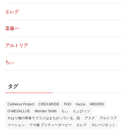
エレグ
斎藤一
アルトリア
ちぃ
タグ
Cerberus Project
CREA MODE
FGO
hacca
MIDORO
O-MESALLUE
Wonder Smith
ちぃ
ちょびっツ
やはり俺の青春ラブコメはまちがっている。続
アスナ
アルトリア
イーシェン
ウマ娘 プリティーダービー
エレグ
ガレージキット