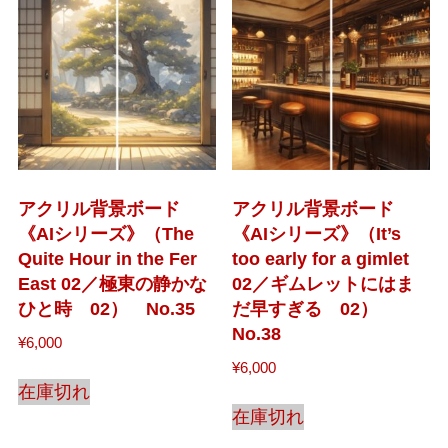
アクリル背景ボード
アクリル背景ボード
《AIシリーズ》（The
《AIシリーズ》（It’s
Quite Hour in the Fer
too early for a gimlet
East 02／極東の静かな
02／ギムレットにはま
ひと時 02） No.35
だ早すぎる 02）
No.38
¥
6,000
¥
6,000
在庫切れ
在庫切れ