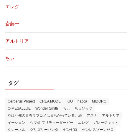
エレグ
斎藤一
アルトリア
ちぃ
タグ
Cerberus Project
CREA MODE
FGO
hacca
MIDORO
O-MESALLUE
Wonder Smith
ちぃ
ちょびっツ
やはり俺の青春ラブコメはまちがっている。続
アスナ
アルトリア
イーシェン
ウマ娘 プリティーダービー
エレグ
ガレージキット
クレーネル
グリズリーパンダ
ゼンゼロ
ゼンレスゾーンゼロ