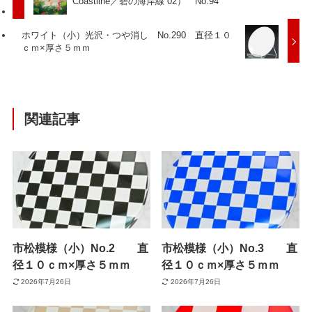
Coastline／碧の海岸線 02） No.94
ホワイト（小）光沢・つや消し No.290 直径１０
ｃｍ×厚さ５ｍｍ
関連記事
市松模様（小）No.2 直
市松模様（小）No.3 直
径１０ｃｍ×厚さ５ｍｍ
径１０ｃｍ×厚さ５ｍｍ
2026年7月26日
2026年7月26日