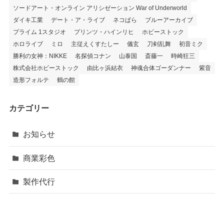
ソードアート・オンライン アリシゼーション War of Underworld
ダイキ工業
デート・ア・ライブ
ネコぱら
ブルーアーカイブ
プライム 1スタジオ
プリンツ・ハインリヒ
ホビーストック
ホロライブ
ミロ
主従えくすたしー
儀玄
刀剣乱舞
初音ミク
勝利の女神：NIKKE
名探偵コナン
山泰国
斎藤一
時崎狂三
株式会社ホビーストック
由比ヶ浜結衣
神魂合体ゴーダンナー
紫音
造形フォルテ
鶴の館
カテゴリー
お知らせ
商業彩色
製作代行