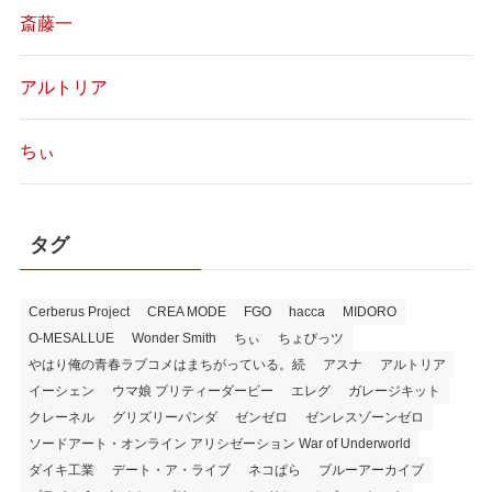
斎藤一
アルトリア
ちぃ
タグ
Cerberus Project
CREA MODE
FGO
hacca
MIDORO
O-MESALLUE
Wonder Smith
ちぃ
ちょびっツ
やはり俺の青春ラブコメはまちがっている。続
アスナ
アルトリア
イーシェン
ウマ娘 プリティーダービー
エレグ
ガレージキット
クレーネル
グリズリーパンダ
ゼンゼロ
ゼンレスゾーンゼロ
ソードアート・オンライン アリシゼーション War of Underworld
ダイキ工業
デート・ア・ライブ
ネコぱら
ブルーアーカイブ