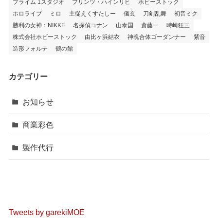
プライム 1スタジオ
プリンツ・ハインリヒ
ホビーストック
ホロライブ
ミロ
主従えくすたしー
儀玄
刀剣乱舞
初音ミク
勝利の女神：NIKKE
名探偵コナン
山泰国
斎藤一
時崎狂三
株式会社ホビーストック
由比ヶ浜結衣
神魂合体ゴーダンナー
紫音
造形フォルテ
鶴の館
カテゴリー
お知らせ
商業彩色
製作代行
Tweets by garekiMOE