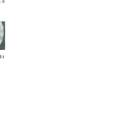
１０
径１