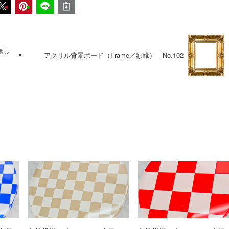
無し
アクリル背景ボード（Frame／額縁） No.102