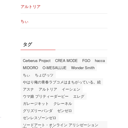
アルトリア
ちぃ
タグ
Cerberus Project
CREA MODE
FGO
hacca
MIDORO
O-MESALLUE
Wonder Smith
ちぃ
ちょびっツ
やはり俺の青春ラブコメはまちがっている。続
アスナ
アルトリア
イーシェン
ウマ娘 プリティーダービー
エレグ
ガレージキット
クレーネル
グリズリーパンダ
ゼンゼロ
ゼンレスゾーンゼロ
ソードアート・オンライン アリシゼーション