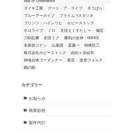
War of Underworld
ダイキ工業
デート・ア・ライブ
ネコぱら
ブルーアーカイブ
プライム 1スタジオ
プリンツ・ハインリヒ
ホビーストック
ホロライブ
ミロ
主従えくすたしー
儀玄
刀剣乱舞
初音ミク
勝利の女神：NIKKE
名探偵コナン
山泰国
斎藤一
時崎狂三
株式会社ホビーストック
由比ヶ浜結衣
神魂合体ゴーダンナー
紫音
造形フォルテ
鶴の館
カテゴリー
お知らせ
商業彩色
製作代行