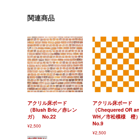
関連商品
アクリル床ボード
アクリル床ボード
（Blush Bric／赤レン
（Chequered OR a
ガ） No.22
WH／市松模様 
No.9
¥
2,500
¥
2,500