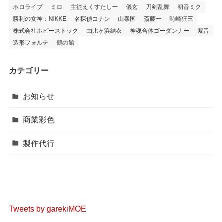
ホロライブ
ミロ
主従えくすたしー
儀玄
刀剣乱舞
初音ミク
勝利の女神：NIKKE
名探偵コナン
山泰国
斎藤一
時崎狂三
株式会社ホビーストック
由比ヶ浜結衣
神魂合体ゴーダンナー
紫音
造形フォルテ
鶴の館
カテゴリー
お知らせ
商業彩色
製作代行
Tweets by garekiMOE