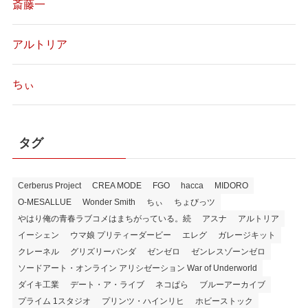
斎藤一
アルトリア
ちぃ
タグ
Cerberus Project
CREA MODE
FGO
hacca
MIDORO
O-MESALLUE
Wonder Smith
ちぃ
ちょびっツ
やはり俺の青春ラブコメはまちがっている。続
アスナ
アルトリア
イーシェン
ウマ娘 プリティーダービー
エレグ
ガレージキット
クレーネル
グリズリーパンダ
ゼンゼロ
ゼンレスゾーンゼロ
ソードアート・オンライン アリシゼーション War of Underworld
ダイキ工業
デート・ア・ライブ
ネコぱら
ブルーアーカイブ
プライム 1スタジオ
プリンツ・ハインリヒ
ホビーストック