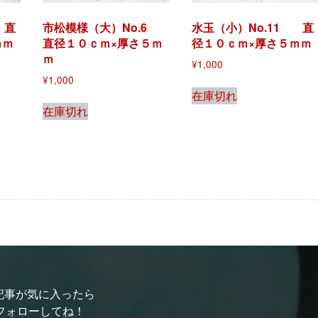
 直
市松模様（大）No.6
水玉（小）No.11 直
ｍｍ
直径１０ｃｍ×厚さ５ｍ
径１０ｃｍ×厚さ５ｍｍ
ｍ
¥
1,000
¥
1,000
在庫切れ
在庫切れ
記事が気に入ったら
フォローしてね！