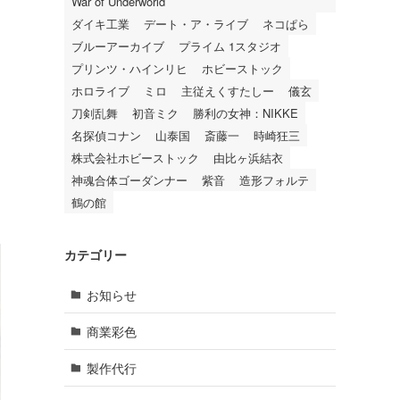
War of Underworld
ダイキ工業
デート・ア・ライブ
ネコぱら
ブルーアーカイブ
プライム 1スタジオ
プリンツ・ハインリヒ
ホビーストック
ホロライブ
ミロ
主従えくすたしー
儀玄
刀剣乱舞
初音ミク
勝利の女神：NIKKE
名探偵コナン
山泰国
斎藤一
時崎狂三
株式会社ホビーストック
由比ヶ浜結衣
神魂合体ゴーダンナー
紫音
造形フォルテ
鶴の館
カテゴリー
お知らせ
商業彩色
製作代行