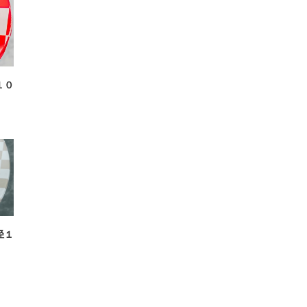
１０
径１