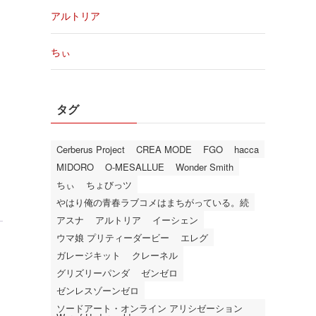
アルトリア
ちぃ
タグ
Cerberus Project
CREA MODE
FGO
hacca
MIDORO
O-MESALLUE
Wonder Smith
ちぃ
ちょびっツ
やはり俺の青春ラブコメはまちがっている。続
アスナ
アルトリア
イーシェン
ウマ娘 プリティーダービー
エレグ
ガレージキット
クレーネル
グリズリーパンダ
ゼンゼロ
ゼンレスゾーンゼロ
ソードアート・オンライン アリシゼーション