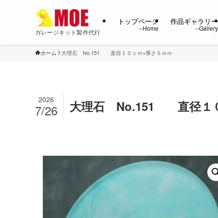
トップページ
作品ギャラリ
ガレージキット製作代行
ホーム
大理石 No.151 直径１０ｃｍ×厚さ５ｍｍ
2026
大理石 No.151 直径１
7/26