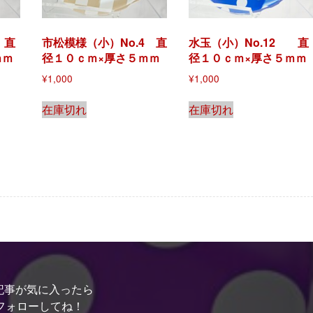
 直
市松模様（小）No.4 直
水玉（小）No.12 直
ｍｍ
径１０ｃｍ×厚さ５ｍｍ
径１０ｃｍ×厚さ５ｍｍ
¥
1,000
¥
1,000
在庫切れ
在庫切れ
記事が気に入ったら
フォローしてね！