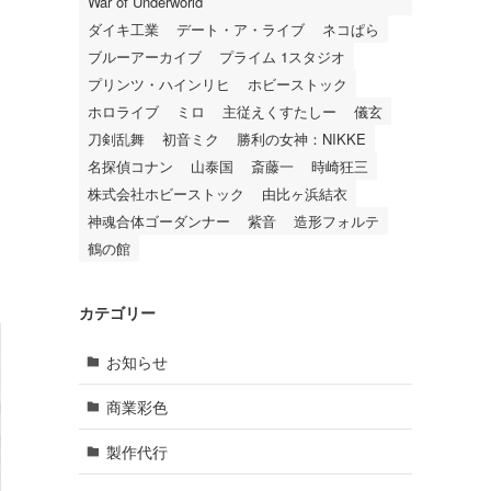
War of Underworld
ダイキ工業
デート・ア・ライブ
ネコぱら
ブルーアーカイブ
プライム 1スタジオ
プリンツ・ハインリヒ
ホビーストック
ホロライブ
ミロ
主従えくすたしー
儀玄
刀剣乱舞
初音ミク
勝利の女神：NIKKE
名探偵コナン
山泰国
斎藤一
時崎狂三
株式会社ホビーストック
由比ヶ浜結衣
神魂合体ゴーダンナー
紫音
造形フォルテ
鶴の館
カテゴリー
お知らせ
商業彩色
製作代行