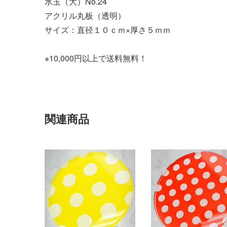
水玉（大）No.24
アクリル丸板（透明）
サイズ：直径１０ｃｍ×厚さ５ｍｍ
※10,000円以上で送料無料！
関連商品