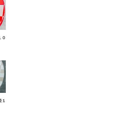
１０
径１