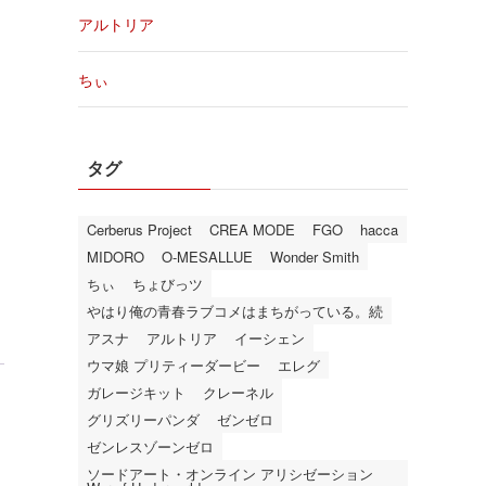
アルトリア
ちぃ
タグ
Cerberus Project
CREA MODE
FGO
hacca
MIDORO
O-MESALLUE
Wonder Smith
ちぃ
ちょびっツ
やはり俺の青春ラブコメはまちがっている。続
アスナ
アルトリア
イーシェン
ウマ娘 プリティーダービー
エレグ
ガレージキット
クレーネル
グリズリーパンダ
ゼンゼロ
ゼンレスゾーンゼロ
ソードアート・オンライン アリシゼーション