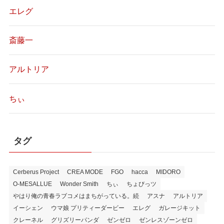
エレグ
斎藤一
アルトリア
ちぃ
タグ
Cerberus Project
CREA MODE
FGO
hacca
MIDORO
O-MESALLUE
Wonder Smith
ちぃ
ちょびっツ
やはり俺の青春ラブコメはまちがっている。続
アスナ
アルトリア
イーシェン
ウマ娘 プリティーダービー
エレグ
ガレージキット
クレーネル
グリズリーパンダ
ゼンゼロ
ゼンレスゾーンゼロ