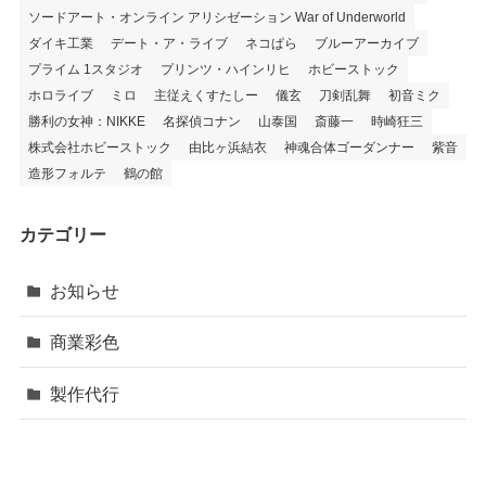
ソードアート・オンライン アリシゼーション War of Underworld
ダイキ工業
デート・ア・ライブ
ネコぱら
ブルーアーカイブ
プライム 1スタジオ
プリンツ・ハインリヒ
ホビーストック
ホロライブ
ミロ
主従えくすたしー
儀玄
刀剣乱舞
初音ミク
勝利の女神：NIKKE
名探偵コナン
山泰国
斎藤一
時崎狂三
株式会社ホビーストック
由比ヶ浜結衣
神魂合体ゴーダンナー
紫音
造形フォルテ
鶴の館
カテゴリー
お知らせ
商業彩色
製作代行