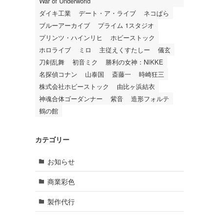
War of Underworld
ダイキ工業
デート・ア・ライブ
ネコぱら
ブルーアーカイブ
プライム 1スタジオ
プリンツ・ハインリヒ
ホビーストック
ホロライブ
ミロ
主従えくすたしー
儀玄
刀剣乱舞
初音ミク
勝利の女神：NIKKE
名探偵コナン
山泰国
斎藤一
時崎狂三
株式会社ホビーストック
由比ヶ浜結衣
神魂合体ゴーダンナー
紫音
造形フォルテ
鶴の館
カテゴリー
お知らせ
商業彩色
製作代行