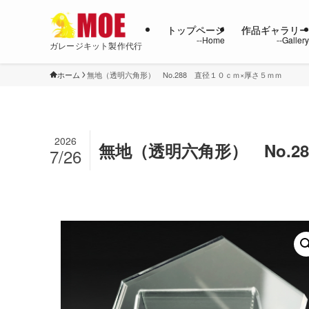
トップページ
作品ギャラリ
ガレージキット製作代行
ホーム
無地（透明六角形） No.288 直径１０ｃｍ×厚さ５ｍｍ
2026
無地（透明六角形） No.2
7/26