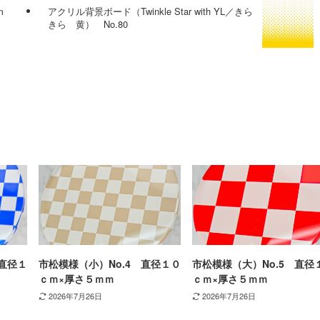
m
アクリル背景ボード（Twinkle Star with YL／きら
きら 黄） No.80
直径１
市松模様（小）No.4 直径１０
市松模様（大）No.5 直径
ｃｍ×厚さ５ｍｍ
ｃｍ×厚さ５ｍｍ
2026年7月26日
2026年7月26日