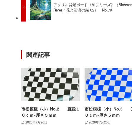
アクリル背景ボード《AIシリーズ》（Blosso
River／花と清流の森 02） No.79
関連記事
市松模様（小）No.2 直径１
市松模様（小）No.3 
０ｃｍ×厚さ５ｍｍ
０ｃｍ×厚さ５ｍｍ
2026年7月26日
2026年7月26日