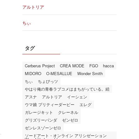
アルトリア
ちぃ
タグ
Cerberus Project
CREA MODE
FGO
hacca
MIDORO
O-MESALLUE
Wonder Smith
ちぃ
ちょびっツ
やはり俺の青春ラブコメはまちがっている。続
アスナ
アルトリア
イーシェン
ウマ娘 プリティーダービー
エレグ
ガレージキット
クレーネル
グリズリーパンダ
ゼンゼロ
ゼンレスゾーンゼロ
ソードアート・オンライン アリシゼーション