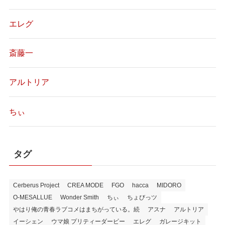
エレグ
斎藤一
アルトリア
ちぃ
タグ
Cerberus Project
CREA MODE
FGO
hacca
MIDORO
O-MESALLUE
Wonder Smith
ちぃ
ちょびっツ
やはり俺の青春ラブコメはまちがっている。続
アスナ
アルトリア
イーシェン
ウマ娘 プリティーダービー
エレグ
ガレージキット