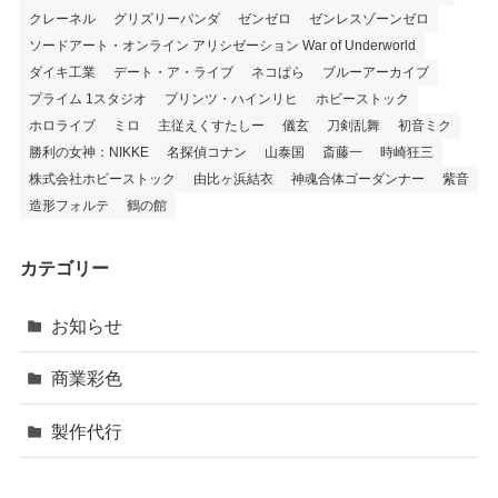
クレーネル
グリズリーパンダ
ゼンゼロ
ゼンレスゾーンゼロ
ソードアート・オンライン アリシゼーション War of Underworld
ダイキ工業
デート・ア・ライブ
ネコぱら
ブルーアーカイブ
プライム 1スタジオ
プリンツ・ハインリヒ
ホビーストック
ホロライブ
ミロ
主従えくすたしー
儀玄
刀剣乱舞
初音ミク
勝利の女神：NIKKE
名探偵コナン
山泰国
斎藤一
時崎狂三
株式会社ホビーストック
由比ヶ浜結衣
神魂合体ゴーダンナー
紫音
造形フォルテ
鶴の館
カテゴリー
お知らせ
商業彩色
製作代行