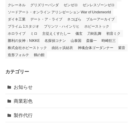
クレーネル
グリズリーパンダ
ゼンゼロ
ゼンレスゾーンゼロ
ソードアート・オンライン アリシゼーション War of Underworld
ダイキ工業
デート・ア・ライブ
ネコぱら
ブルーアーカイブ
プライム 1スタジオ
プリンツ・ハインリヒ
ホビーストック
ホロライブ
ミロ
主従えくすたしー
儀玄
刀剣乱舞
初音ミク
勝利の女神：NIKKE
名探偵コナン
山泰国
斎藤一
時崎狂三
株式会社ホビーストック
由比ヶ浜結衣
神魂合体ゴーダンナー
紫音
造形フォルテ
鶴の館
カテゴリー
お知らせ
商業彩色
製作代行