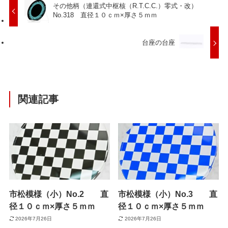
その他柄（連還式中枢核（R.T.C.C.）零式・改）
No.318 直径１０ｃｍ×厚さ５ｍｍ
台座の台座
関連記事
市松模様（小）No.2 直
市松模様（小）No.3 直
径１０ｃｍ×厚さ５ｍｍ
径１０ｃｍ×厚さ５ｍｍ
2026年7月26日
2026年7月26日