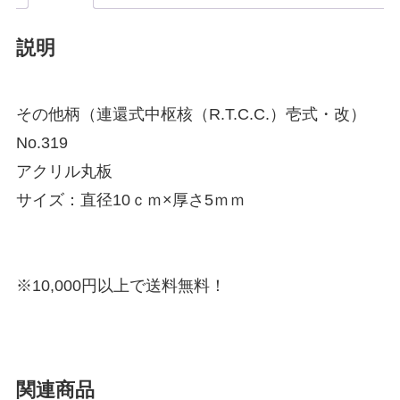
説明
その他柄（連還式中枢核（R.T.C.C.）壱式・改）
No.319
アクリル丸板
サイズ：直径10ｃｍ×厚さ5ｍｍ
※10,000円以上で送料無料！
関連商品