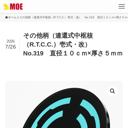
ホーム
その他柄（連還式中枢核（R.T.C.C.）壱式・改） No.319 直径１０ｃｍ×厚さ５ｍ
その他柄（連還式中枢核
2026
（R.T.C.C.）壱式・改）
7/26
No.319 直径１０ｃｍ×厚さ５ｍｍ