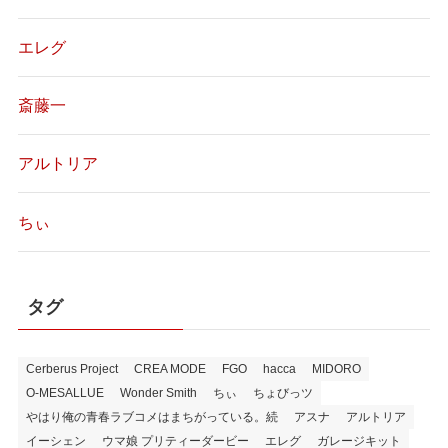
エレグ
斎藤一
アルトリア
ちぃ
タグ
Cerberus Project
CREA MODE
FGO
hacca
MIDORO
O-MESALLUE
Wonder Smith
ちぃ
ちょびっツ
やはり俺の青春ラブコメはまちがっている。続
アスナ
アルトリア
イーシェン
ウマ娘 プリティーダービー
エレグ
ガレージキット