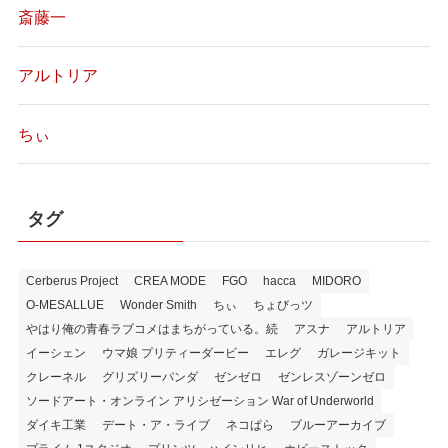
斎藤一
アルトリア
ちぃ
タグ
Cerberus Project
CREA MODE
FGO
hacca
MIDORO
O-MESALLUE
Wonder Smith
ちぃ
ちょびっツ
やはり俺の青春ラブコメはまちがっている。続
アスナ
アルトリア
イーシェン
ウマ娘 プリティーダービー
エレグ
ガレージキット
クレーネル
グリズリーパンダ
ゼンゼロ
ゼンレスゾーンゼロ
ソードアート・オンライン アリシゼーション War of Underworld
ダイキ工業
デート・ア・ライブ
ネコぱら
ブルーアーカイブ