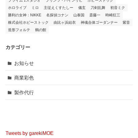
プライム 1スタジオ
プリンツ・ハインリヒ
ホビーストック
ホロライブ
ミロ
主従えくすたしー
儀玄
刀剣乱舞
初音ミク
勝利の女神：NIKKE
名探偵コナン
山泰国
斎藤一
時崎狂三
株式会社ホビーストック
由比ヶ浜結衣
神魂合体ゴーダンナー
紫音
造形フォルテ
鶴の館
カテゴリー
お知らせ
商業彩色
製作代行
Tweets by garekiMOE