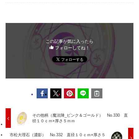
この記事が気に入ったら
フォローしてね！
その他柄（魔法陣_ピンク＆ゴールド） No.330 直
径１０ｃｍ×厚さ５ｍｍ
市松大理石（濃影） No.332 直径１０ｃｍ×厚さ５