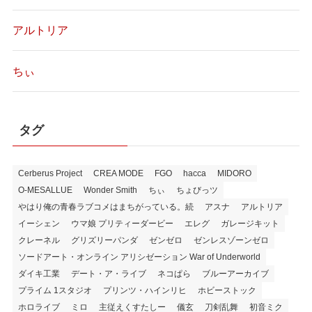
アルトリア
ちぃ
タグ
Cerberus Project
CREA MODE
FGO
hacca
MIDORO
O-MESALLUE
Wonder Smith
ちぃ
ちょびっツ
やはり俺の青春ラブコメはまちがっている。続
アスナ
アルトリア
イーシェン
ウマ娘 プリティーダービー
エレグ
ガレージキット
クレーネル
グリズリーパンダ
ゼンゼロ
ゼンレスゾーンゼロ
ソードアート・オンライン アリシゼーション War of Underworld
ダイキ工業
デート・ア・ライブ
ネコぱら
ブルーアーカイブ
プライム 1スタジオ
プリンツ・ハインリヒ
ホビーストック
ホロライブ
ミロ
主従えくすたしー
儀玄
刀剣乱舞
初音ミク