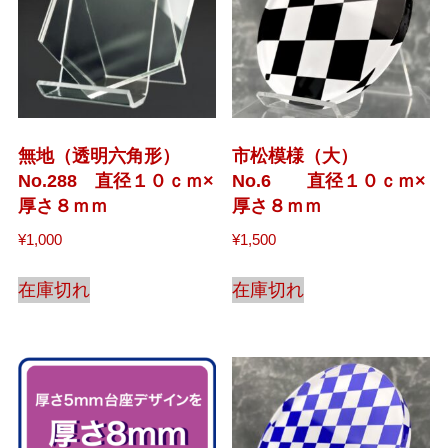
無地（透明六角形）
市松模様（大）
No.288 直径１０ｃｍ×
No.6 直径１０ｃｍ×
厚さ８ｍｍ
厚さ８ｍｍ
¥
1,000
¥
1,500
在庫切れ
在庫切れ