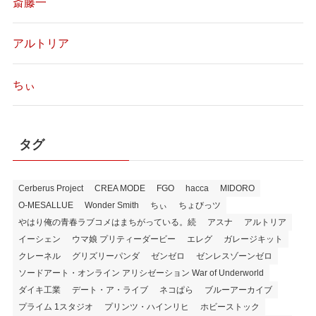
斎藤一
アルトリア
ちぃ
タグ
Cerberus Project
CREA MODE
FGO
hacca
MIDORO
O-MESALLUE
Wonder Smith
ちぃ
ちょびっツ
やはり俺の青春ラブコメはまちがっている。続
アスナ
アルトリア
イーシェン
ウマ娘 プリティーダービー
エレグ
ガレージキット
クレーネル
グリズリーパンダ
ゼンゼロ
ゼンレスゾーンゼロ
ソードアート・オンライン アリシゼーション War of Underworld
ダイキ工業
デート・ア・ライブ
ネコぱら
ブルーアーカイブ
プライム 1スタジオ
プリンツ・ハインリヒ
ホビーストック