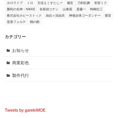
ホロライブ
ミロ
主従えくすたしー
儀玄
刀剣乱舞
初音ミク
勝利の女神：NIKKE
名探偵コナン
山泰国
斎藤一
時崎狂三
株式会社ホビーストック
由比ヶ浜結衣
神魂合体ゴーダンナー
紫音
造形フォルテ
鶴の館
カテゴリー
お知らせ
商業彩色
製作代行
Tweets by garekiMOE