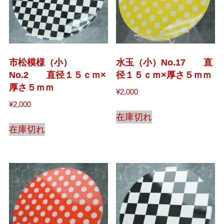
市松模様（小）
水玉（小）No.17 直
No.2 直径１５ｃｍ×
径１５ｃｍ×厚さ５ｍｍ
厚さ５ｍｍ
¥
2,000
¥
2,000
在庫切れ
在庫切れ