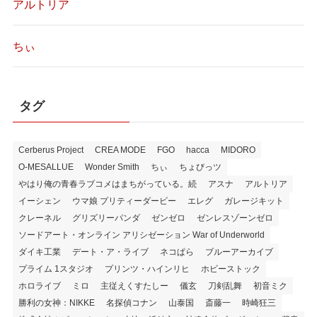
アルトリア
ちぃ
タグ
Cerberus Project
CREA MODE
FGO
hacca
MIDORO
O-MESALLUE
Wonder Smith
ちぃ
ちょびっツ
やはり俺の青春ラブコメはまちがっている。続
アスナ
アルトリア
イーシェン
ウマ娘 プリティーダービー
エレグ
ガレージキット
クレーネル
グリズリーパンダ
ゼンゼロ
ゼンレスゾーンゼロ
ソードアート・オンライン アリシゼーション War of Underworld
ダイキ工業
デート・ア・ライブ
ネコぱら
ブルーアーカイブ
プライム 1スタジオ
プリンツ・ハインリヒ
ホビーストック
ホロライブ
ミロ
主従えくすたしー
儀玄
刀剣乱舞
初音ミク
勝利の女神：NIKKE
名探偵コナン
山泰国
斎藤一
時崎狂三