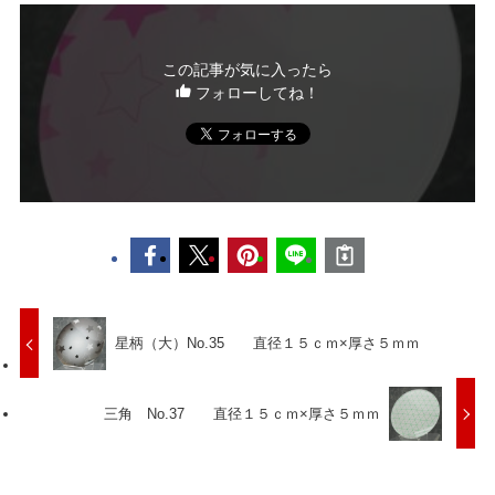
この記事が気に入ったら
フォローしてね！
星柄（大）No.35 直径１５ｃｍ×厚さ５ｍｍ
三角 No.37 直径１５ｃｍ×厚さ５ｍｍ