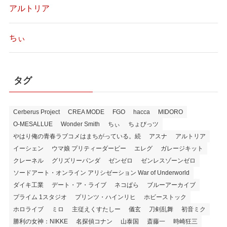
アルトリア
ちぃ
タグ
Cerberus Project
CREA MODE
FGO
hacca
MIDORO
O-MESALLUE
Wonder Smith
ちぃ
ちょびっツ
やはり俺の青春ラブコメはまちがっている。続
アスナ
アルトリア
イーシェン
ウマ娘 プリティーダービー
エレグ
ガレージキット
クレーネル
グリズリーパンダ
ゼンゼロ
ゼンレスゾーンゼロ
ソードアート・オンライン アリシゼーション War of Underworld
ダイキ工業
デート・ア・ライブ
ネコぱら
ブルーアーカイブ
プライム 1スタジオ
プリンツ・ハインリヒ
ホビーストック
ホロライブ
ミロ
主従えくすたしー
儀玄
刀剣乱舞
初音ミク
勝利の女神：NIKKE
名探偵コナン
山泰国
斎藤一
時崎狂三