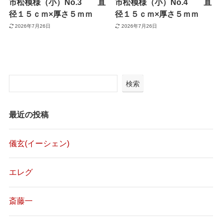
市松模様（小）No.3 直
市松模様（小）No.4 直
径１５ｃｍ×厚さ５ｍｍ
径１５ｃｍ×厚さ５ｍｍ
2026年7月26日
2026年7月26日
検索
最近の投稿
儀玄(イーシェン)
エレグ
斎藤一