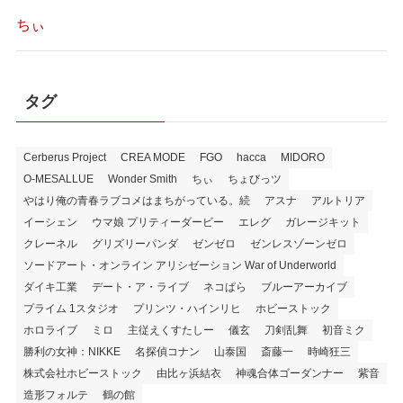
ちぃ
タグ
Cerberus Project
CREA MODE
FGO
hacca
MIDORO
O-MESALLUE
Wonder Smith
ちぃ
ちょびっツ
やはり俺の青春ラブコメはまちがっている。続
アスナ
アルトリア
イーシェン
ウマ娘 プリティーダービー
エレグ
ガレージキット
クレーネル
グリズリーパンダ
ゼンゼロ
ゼンレスゾーンゼロ
ソードアート・オンライン アリシゼーション War of Underworld
ダイキ工業
デート・ア・ライブ
ネコぱら
ブルーアーカイブ
プライム 1スタジオ
プリンツ・ハインリヒ
ホビーストック
ホロライブ
ミロ
主従えくすたしー
儀玄
刀剣乱舞
初音ミク
勝利の女神：NIKKE
名探偵コナン
山泰国
斎藤一
時崎狂三
株式会社ホビーストック
由比ヶ浜結衣
神魂合体ゴーダンナー
紫音
造形フォルテ
鶴の館