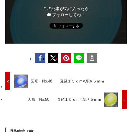
この記事が気に入ったら
フォローしてね！
図形 No.48 直径１５ｃｍ×厚さ５ｍｍ
図形 No.50 直径１５ｃｍ×厚さ５ｍｍ