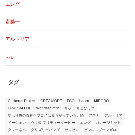
エレグ
斎藤一
アルトリア
ちぃ
タグ
Cerberus Project
CREA MODE
FGO
hacca
MIDORO
O-MESALLUE
Wonder Smith
ちぃ
ちょびっツ
やはり俺の青春ラブコメはまちがっている。続
アスナ
アルトリア
イーシェン
ウマ娘 プリティーダービー
エレグ
ガレージキット
クレーネル
グリズリーパンダ
ゼンゼロ
ゼンレスゾーンゼロ