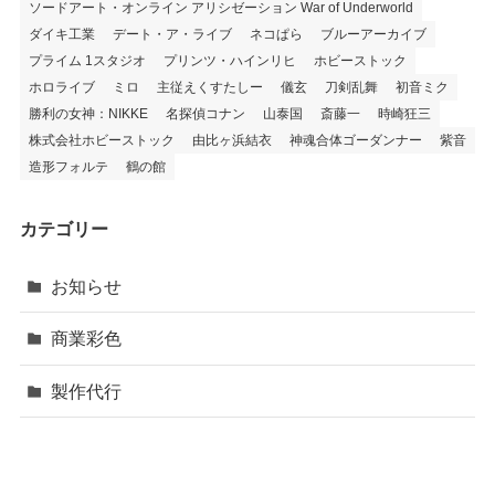
ソードアート・オンライン アリシゼーション War of Underworld
ダイキ工業
デート・ア・ライブ
ネコぱら
ブルーアーカイブ
プライム 1スタジオ
プリンツ・ハインリヒ
ホビーストック
ホロライブ
ミロ
主従えくすたしー
儀玄
刀剣乱舞
初音ミク
勝利の女神：NIKKE
名探偵コナン
山泰国
斎藤一
時崎狂三
株式会社ホビーストック
由比ヶ浜結衣
神魂合体ゴーダンナー
紫音
造形フォルテ
鶴の館
カテゴリー
お知らせ
商業彩色
製作代行