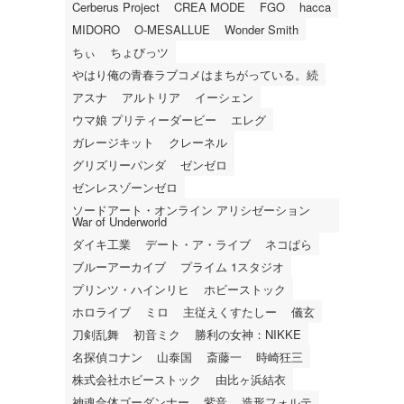
Cerberus Project
CREA MODE
FGO
hacca
MIDORO
O-MESALLUE
Wonder Smith
ちぃ
ちょびっツ
やはり俺の青春ラブコメはまちがっている。続
アスナ
アルトリア
イーシェン
ウマ娘 プリティーダービー
エレグ
ガレージキット
クレーネル
グリズリーパンダ
ゼンゼロ
ゼンレスゾーンゼロ
ソードアート・オンライン アリシゼーション
War of Underworld
ダイキ工業
デート・ア・ライブ
ネコぱら
ブルーアーカイブ
プライム 1スタジオ
プリンツ・ハインリヒ
ホビーストック
ホロライブ
ミロ
主従えくすたしー
儀玄
刀剣乱舞
初音ミク
勝利の女神：NIKKE
名探偵コナン
山泰国
斎藤一
時崎狂三
株式会社ホビーストック
由比ヶ浜結衣
神魂合体ゴーダンナー
紫音
造形フォルテ