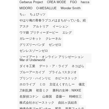
Cerberus Project
CREA MODE
FGO
hacca
MIDORO
O-MESALLUE
Wonder Smith
ちぃ
ちょびっツ
やはり俺の青春ラブコメはまちがっている。続
アスナ
アルトリア
イーシェン
ウマ娘 プリティーダービー
エレグ
ガレージキット
クレーネル
グリズリーパンダ
ゼンゼロ
ゼンレスゾーンゼロ
ソードアート・オンライン アリシゼーション
War of Underworld
ダイキ工業
デート・ア・ライブ
ネコぱら
ブルーアーカイブ
プライム 1スタジオ
プリンツ・ハインリヒ
ホビーストック
ホロライブ
ミロ
主従えくすたしー
儀玄
刀剣乱舞
初音ミク
勝利の女神：NIKKE
名探偵コナン
山泰国
斎藤一
時崎狂三
株式会社ホビーストック
由比ヶ浜結衣
神魂合体ゴーダンナー
紫音
造形フォルテ