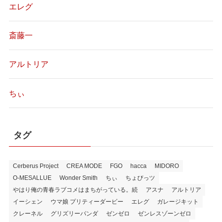
エレグ
斎藤一
アルトリア
ちぃ
タグ
Cerberus Project
CREA MODE
FGO
hacca
MIDORO
O-MESALLUE
Wonder Smith
ちぃ
ちょびっツ
やはり俺の青春ラブコメはまちがっている。続
アスナ
アルトリア
イーシェン
ウマ娘 プリティーダービー
エレグ
ガレージキット
クレーネル
グリズリーパンダ
ゼンゼロ
ゼンレスゾーンゼロ