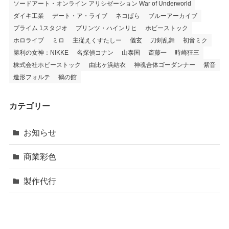
ソードアート・オンライン アリシゼーション War of Underworld
ダイキ工業
デート・ア・ライブ
ネコぱら
ブルーアーカイブ
プライム 1スタジオ
プリンツ・ハインリヒ
ホビーストック
ホロライブ
ミロ
主従えくすたしー
儀玄
刀剣乱舞
初音ミク
勝利の女神：NIKKE
名探偵コナン
山泰国
斎藤一
時崎狂三
株式会社ホビーストック
由比ヶ浜結衣
神魂合体ゴーダンナー
紫音
造形フォルテ
鶴の館
カテゴリー
お知らせ
商業彩色
製作代行