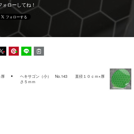
フォローしてね！
×厚
ヘキサゴン（小） No.143 直径１０ｃｍ×厚
さ５ｍｍ