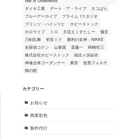
War of Underworld
ダイキ工業
デート・ア・ライブ
ネコぱら
ブルーアーカイブ
プライム 1スタジオ
プリンツ・ハインリヒ
ホビーストック
ホロライブ
ミロ
主従えくすたしー
儀玄
刀剣乱舞
初音ミク
勝利の女神：NIKKE
名探偵コナン
山泰国
斎藤一
時崎狂三
株式会社ホビーストック
由比ヶ浜結衣
神魂合体ゴーダンナー
紫音
造形フォルテ
鶴の館
カテゴリー
お知らせ
商業彩色
製作代行