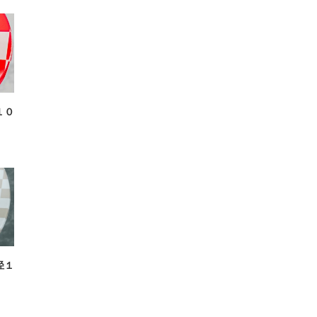
１０
径１