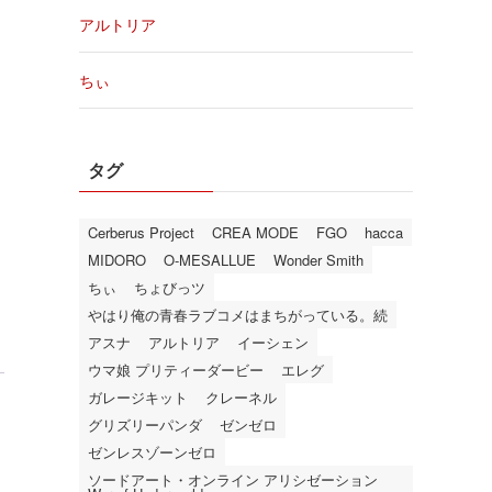
アルトリア
ちぃ
タグ
Cerberus Project
CREA MODE
FGO
hacca
MIDORO
O-MESALLUE
Wonder Smith
ちぃ
ちょびっツ
やはり俺の青春ラブコメはまちがっている。続
アスナ
アルトリア
イーシェン
ウマ娘 プリティーダービー
エレグ
ガレージキット
クレーネル
グリズリーパンダ
ゼンゼロ
ゼンレスゾーンゼロ
ソードアート・オンライン アリシゼーション