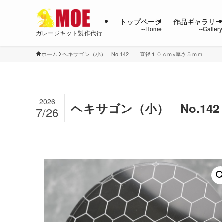
トップページ
作品ギャラリ
ガレージキット製作代行
ホーム
ヘキサゴン（小） No.142 直径１０ｃｍ×厚さ５ｍｍ
2026
ヘキサゴン（小） No.1
7/26