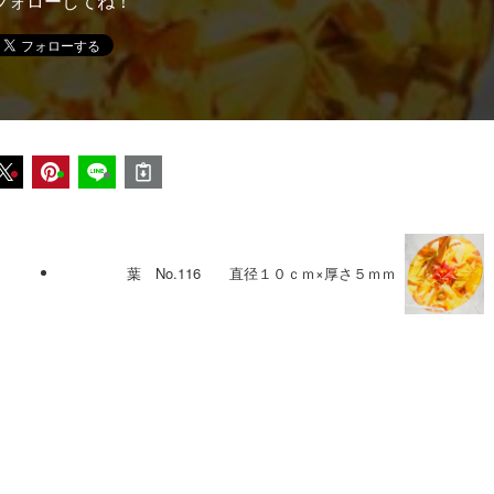
フォローしてね！
葉 No.116 直径１０ｃｍ×厚さ５ｍｍ