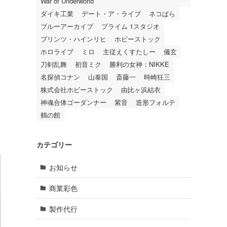
War of Underworld
ダイキ工業
デート・ア・ライブ
ネコぱら
ブルーアーカイブ
プライム 1スタジオ
プリンツ・ハインリヒ
ホビーストック
ホロライブ
ミロ
主従えくすたしー
儀玄
刀剣乱舞
初音ミク
勝利の女神：NIKKE
名探偵コナン
山泰国
斎藤一
時崎狂三
株式会社ホビーストック
由比ヶ浜結衣
神魂合体ゴーダンナー
紫音
造形フォルテ
鶴の館
カテゴリー
お知らせ
商業彩色
製作代行