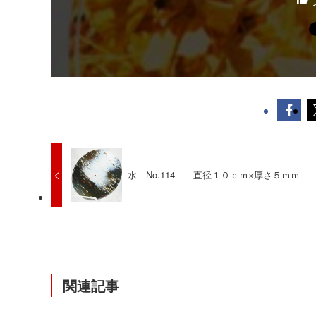
水 No.114 直径１０ｃｍ×厚さ５ｍｍ
関連記事