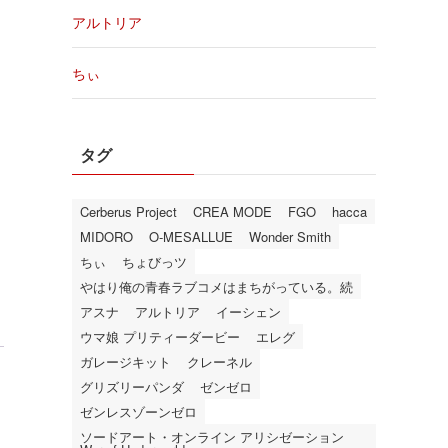
アルトリア
ちぃ
タグ
Cerberus Project
CREA MODE
FGO
hacca
MIDORO
O-MESALLUE
Wonder Smith
ちぃ
ちょびっツ
やはり俺の青春ラブコメはまちがっている。続
アスナ
アルトリア
イーシェン
ウマ娘 プリティーダービー
エレグ
ガレージキット
クレーネル
グリズリーパンダ
ゼンゼロ
ゼンレスゾーンゼロ
ソードアート・オンライン アリシゼーション