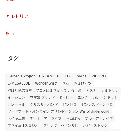
アルトリア
ちぃ
タグ
Cerberus Project
CREA MODE
FGO
hacca
MIDORO
O-MESALLUE
Wonder Smith
ちぃ
ちょびっツ
やはり俺の青春ラブコメはまちがっている。続
アスナ
アルトリア
イーシェン
ウマ娘 プリティーダービー
エレグ
ガレージキット
クレーネル
グリズリーパンダ
ゼンゼロ
ゼンレスゾーンゼロ
ソードアート・オンライン アリシゼーション War of Underworld
ダイキ工業
デート・ア・ライブ
ネコぱら
ブルーアーカイブ
プライム 1スタジオ
プリンツ・ハインリヒ
ホビーストック