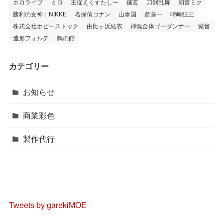
ホロライブ
ミロ
主従えくすたしー
儀玄
刀剣乱舞
初音ミク
勝利の女神：NIKKE
名探偵コナン
山泰国
斎藤一
時崎狂三
株式会社ホビーストック
由比ヶ浜結衣
神魂合体ゴーダンナー
紫音
造形フォルテ
鶴の館
カテゴリー
お知らせ
商業彩色
製作代行
Tweets by garekiMOE