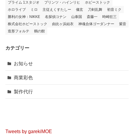
プライム 1スタジオ
プリンツ・ハインリヒ
ホビーストック
ホロライブ
ミロ
主従えくすたしー
儀玄
刀剣乱舞
初音ミク
勝利の女神：NIKKE
名探偵コナン
山泰国
斎藤一
時崎狂三
株式会社ホビーストック
由比ヶ浜結衣
神魂合体ゴーダンナー
紫音
造形フォルテ
鶴の館
カテゴリー
お知らせ
商業彩色
製作代行
Tweets by garekiMOE