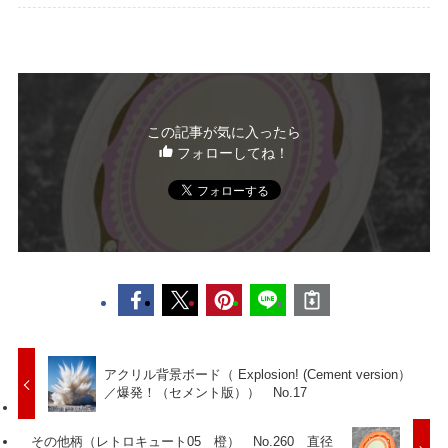
この記事が気に入ったら
フォローしてね！
アクリル背景ボード（ Explosion! (Cement version）
／爆発！（セメント版）） No.17
その他柄（レトロキュート05 橙） No.260 直径