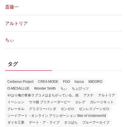
斎藤一
アルトリア
ちぃ
タグ
Cerberus Project
CREA MODE
FGO
hacca
MIDORO
O-MESALLUE
Wonder Smith
ちぃ
ちょびっツ
やはり俺の青春ラブコメはまちがっている。続
アスナ
アルトリア
イーシェン
ウマ娘 プリティーダービー
エレグ
ガレージキット
クレーネル
グリズリーパンダ
ゼンゼロ
ゼンレスゾーンゼロ
ソードアート・オンライン アリシゼーション War of Underworld
ダイキ工業
デート・ア・ライブ
ネコぱら
ブルーアーカイブ