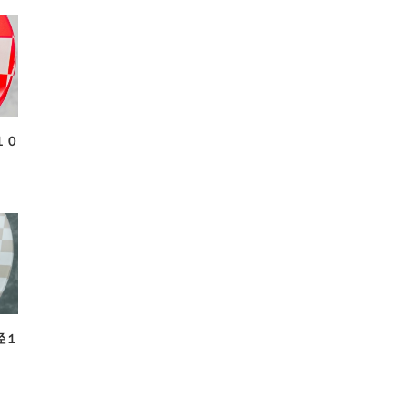
１０
径１