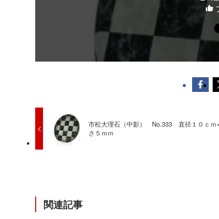
市松大理石（中影） No.333 直径１０ｃｍ
さ５ｍｍ
関連記事