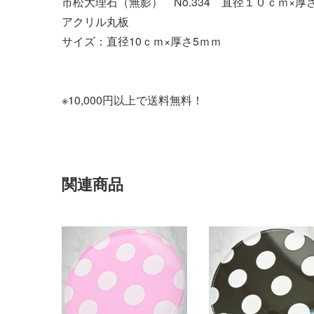
市松大理石（無影） No.334 直径１０ｃｍ×厚
アクリル丸板
サイズ：直径10ｃｍ×厚さ5ｍｍ
※10,000円以上で送料無料！
関連商品