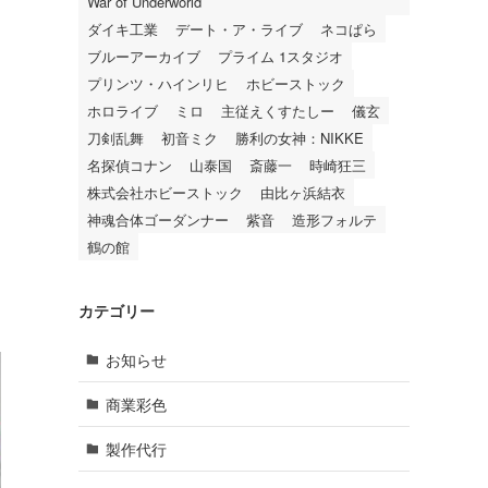
War of Underworld
ダイキ工業
デート・ア・ライブ
ネコぱら
ブルーアーカイブ
プライム 1スタジオ
プリンツ・ハインリヒ
ホビーストック
ホロライブ
ミロ
主従えくすたしー
儀玄
刀剣乱舞
初音ミク
勝利の女神：NIKKE
名探偵コナン
山泰国
斎藤一
時崎狂三
株式会社ホビーストック
由比ヶ浜結衣
神魂合体ゴーダンナー
紫音
造形フォルテ
鶴の館
カテゴリー
お知らせ
商業彩色
製作代行