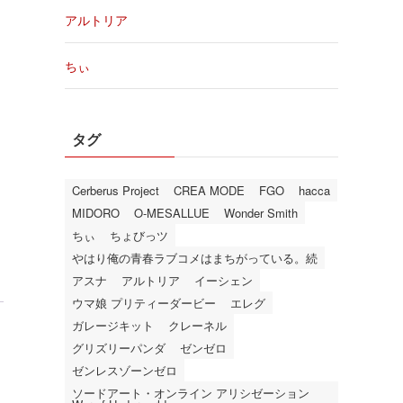
アルトリア
ちぃ
タグ
Cerberus Project
CREA MODE
FGO
hacca
MIDORO
O-MESALLUE
Wonder Smith
ちぃ
ちょびっツ
やはり俺の青春ラブコメはまちがっている。続
アスナ
アルトリア
イーシェン
ウマ娘 プリティーダービー
エレグ
ガレージキット
クレーネル
グリズリーパンダ
ゼンゼロ
ゼンレスゾーンゼロ
ソードアート・オンライン アリシゼーション