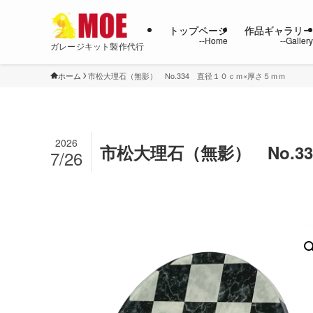
トップページ
作品ギャラリ
ガレージキット製作代行
ホーム
市松大理石（無影） No.334 直径１０ｃｍ×厚さ５ｍｍ
2026
市松大理石（無影） No.3
7/26