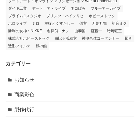
ソードアート・オンライン アリシゼーション War of Underworld
ダイキ工業
デート・ア・ライブ
ネコぱら
ブルーアーカイブ
プライム 1スタジオ
プリンツ・ハインリヒ
ホビーストック
ホロライブ
ミロ
主従えくすたしー
儀玄
刀剣乱舞
初音ミク
勝利の女神：NIKKE
名探偵コナン
山泰国
斎藤一
時崎狂三
株式会社ホビーストック
由比ヶ浜結衣
神魂合体ゴーダンナー
紫音
造形フォルテ
鶴の館
カテゴリー
お知らせ
商業彩色
製作代行