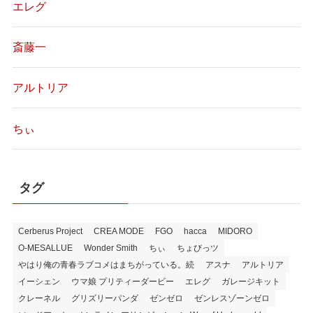
エレグ
斎藤一
アルトリア
ちぃ
タグ
Cerberus Project
CREA MODE
FGO
hacca
MIDORO
O-MESALLUE
Wonder Smith
ちぃ
ちょびっツ
やはり俺の青春ラブコメはまちがっている。続
アスナ
アルトリア
イーシェン
ウマ娘 プリティーダービー
エレグ
ガレージキット
クレーネル
グリズリーパンダ
ゼンゼロ
ゼンレスゾーンゼロ