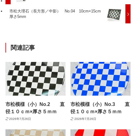
市松大理石（長方形／中影） No.04 10cm×15cm
厚さ5mm
関連記事
市松模様（小）No.2 直
市松模様（小）No.3 直
径１０ｃｍ×厚さ５ｍｍ
径１０ｃｍ×厚さ５ｍｍ
2026年7月26日
2026年7月26日