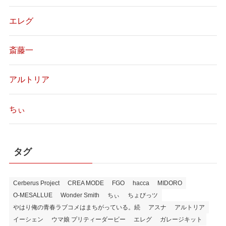
エレグ
斎藤一
アルトリア
ちぃ
タグ
Cerberus Project
CREA MODE
FGO
hacca
MIDORO
O-MESALLUE
Wonder Smith
ちぃ
ちょびっツ
やはり俺の青春ラブコメはまちがっている。続
アスナ
アルトリア
イーシェン
ウマ娘 プリティーダービー
エレグ
ガレージキット