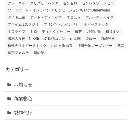
クレーネル
グリズリーパンダ
ゼンゼロ
ゼンレスゾーンゼロ
ソードアート・オンライン アリシゼーション War of Underworld
ダイキ工業
デート・ア・ライブ
ネコぱら
ブルーアーカイブ
プライム 1スタジオ
プリンツ・ハインリヒ
ホビーストック
ホロライブ
ミロ
主従えくすたしー
儀玄
刀剣乱舞
初音ミク
勝利の女神：NIKKE
名探偵コナン
山泰国
斎藤一
時崎狂三
株式会社ホビーストック
由比ヶ浜結衣
神魂合体ゴーダンナー
紫音
造形フォルテ
鶴の館
カテゴリー
お知らせ
商業彩色
製作代行