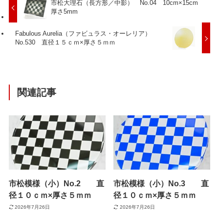
市松大理石（長方形／中影） No.04 10cm×15cm
厚さ5mm
Fabulous Aurelia（ファビュラス・オーレリア）
No.530 直径１５ｃｍ×厚さ５ｍｍ
関連記事
市松模様（小）No.2 直
市松模様（小）No.3 直
径１０ｃｍ×厚さ５ｍｍ
径１０ｃｍ×厚さ５ｍｍ
2026年7月26日
2026年7月26日