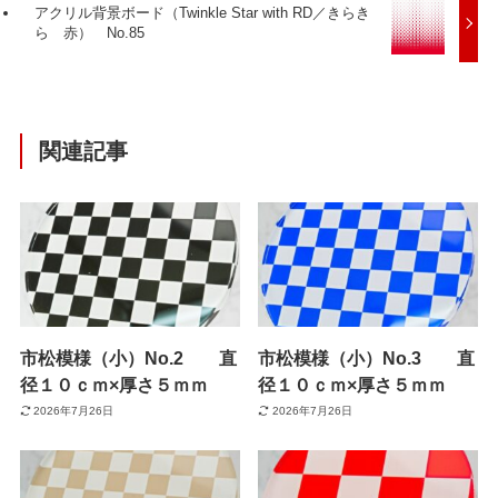
アクリル背景ボード（Twinkle Star with RD／きらき
ら 赤） No.85
関連記事
市松模様（小）No.2 直
市松模様（小）No.3 直
径１０ｃｍ×厚さ５ｍｍ
径１０ｃｍ×厚さ５ｍｍ
2026年7月26日
2026年7月26日