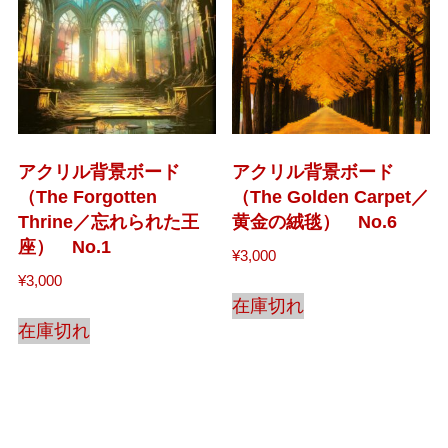
アクリル背景ボード
アクリル背景ボード
（The Forgotten
（The Golden Carpet／
Thrine／忘れられた王
黄金の絨毯） No.6
座） No.1
¥
3,000
¥
3,000
在庫切れ
在庫切れ