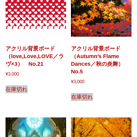
アクリル背景ボード
アクリル背景ボード
（love,Love,LOVE／ラ
（Autumn’s Flame
ヴ×3） No.21
Dances／秋の炎舞）
No.5
¥
3,000
¥
3,000
在庫切れ
在庫切れ