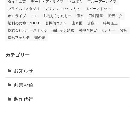
ダイキ工業
デート・ア・ライブ
ネコぱら
ブルーアーカイブ
プライム 1スタジオ
プリンツ・ハインリヒ
ホビーストック
ホロライブ
ミロ
主従えくすたしー
儀玄
刀剣乱舞
初音ミク
勝利の女神：NIKKE
名探偵コナン
山泰国
斎藤一
時崎狂三
株式会社ホビーストック
由比ヶ浜結衣
神魂合体ゴーダンナー
紫音
造形フォルテ
鶴の館
カテゴリー
お知らせ
商業彩色
製作代行