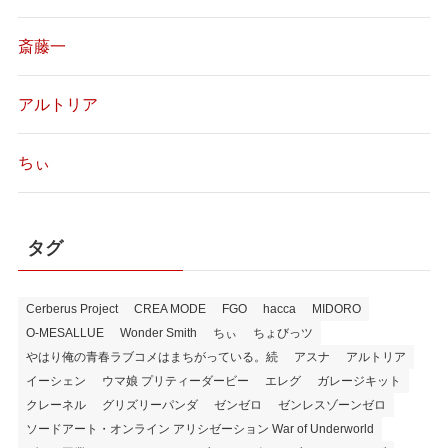
斎藤一
アルトリア
ちぃ
タグ
Cerberus Project
CREA MODE
FGO
hacca
MIDORO
O-MESALLUE
Wonder Smith
ちぃ
ちょびっツ
やはり俺の青春ラブコメはまちがっている。続
アスナ
アルトリア
イーシェン
ウマ娘 プリティーダービー
エレグ
ガレージキット
クレーネル
グリズリーパンダ
ゼンゼロ
ゼンレスゾーンゼロ
ソードアート・オンライン アリシゼーション War of Underworld