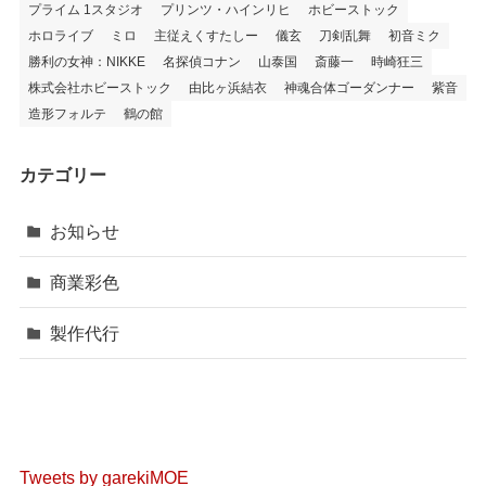
プライム 1スタジオ
プリンツ・ハインリヒ
ホビーストック
ホロライブ
ミロ
主従えくすたしー
儀玄
刀剣乱舞
初音ミク
勝利の女神：NIKKE
名探偵コナン
山泰国
斎藤一
時崎狂三
株式会社ホビーストック
由比ヶ浜結衣
神魂合体ゴーダンナー
紫音
造形フォルテ
鶴の館
カテゴリー
お知らせ
商業彩色
製作代行
Tweets by garekiMOE