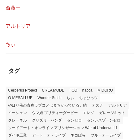
斎藤一
アルトリア
ちぃ
タグ
Cerberus Project
CREA MODE
FGO
hacca
MIDORO
O-MESALLUE
Wonder Smith
ちぃ
ちょびっツ
やはり俺の青春ラブコメはまちがっている。続
アスナ
アルトリア
イーシェン
ウマ娘 プリティーダービー
エレグ
ガレージキット
クレーネル
グリズリーパンダ
ゼンゼロ
ゼンレスゾーンゼロ
ソードアート・オンライン アリシゼーション War of Underworld
ダイキ工業
デート・ア・ライブ
ネコぱら
ブルーアーカイブ